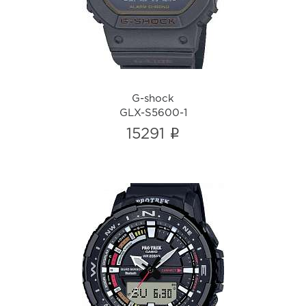
GLX-S5600-1
i
G-shock
GLX-S5600-1
i
15291
Pro Trek
PRT-B70-1ER