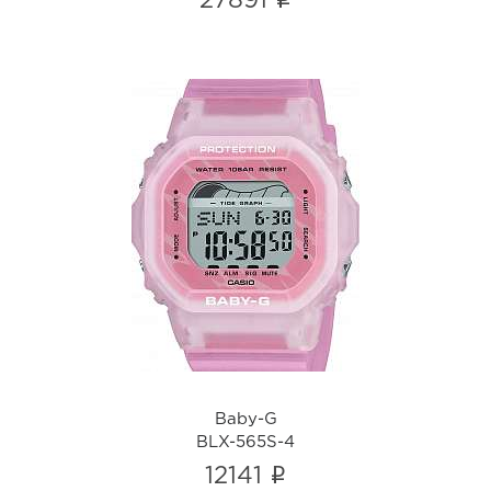
i
27891
Baby-G
BLX-565S-4
i
Baby-G
BLX-565S-4
i
12141