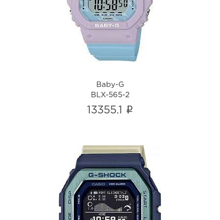
Baby-G
BLX-565-2
i
Baby-G
BLX-565-2
i
13355.1