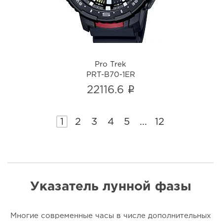
i
Pro Trek
PRT-B70-1ER
i
22116.6
1
2
3
4
5
...
12
Указатель лунной фазы
Многие современные часы в числе дополнительных