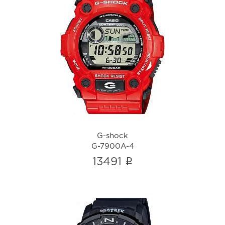
G-shock
G-7900A-4
i
G-shock
G-7900A-4
i
13491