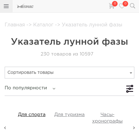
0
0
Главная
->
Каталог
->
Указатель лунной фазы
Указатель лунной фазы
230
товаров из 10597
Сортировать товары
По популярности
iss
Для спорта
Для туризма
Часы-
Прот
y,
хронографы
ые,
а