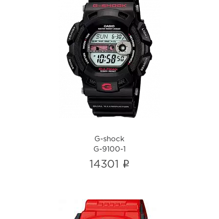
G-shock
G-9100-1
i
G-shock
G-9100-1
i
14301