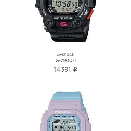
G-7900-1
i
G-shock
G-7900-1
i
14391