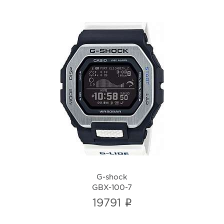
G-shock
GBX-100-7
i
G-shock
GBX-100-7
i
19791