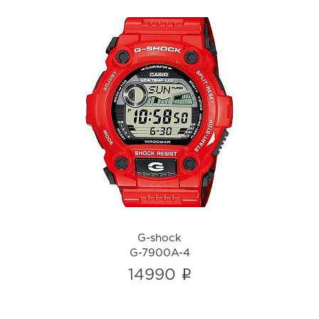
G-shock
G-7900A-4
i
G-shock
G-7900A-4
i
14990