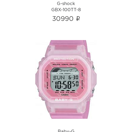
G-shock
GBX-100TT-8
i
30990
Baby-G
BLX-565S-4
i
Baby-G