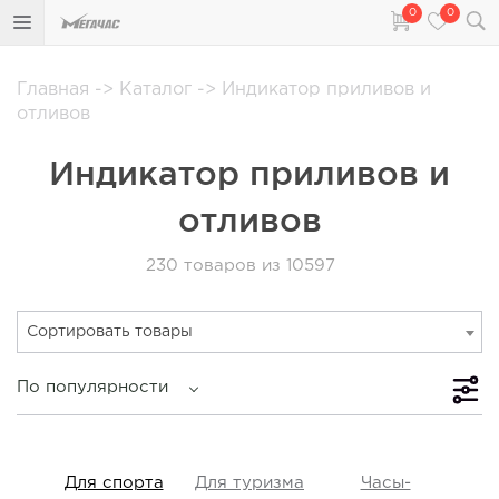
0
0
Главная
->
Каталог
->
Индикатор приливов и
отливов
Индикатор приливов и
отливов
230
товаров из 10597
Сортировать товары
По популярности
iss
Для спорта
Для туризма
Часы-
Прот