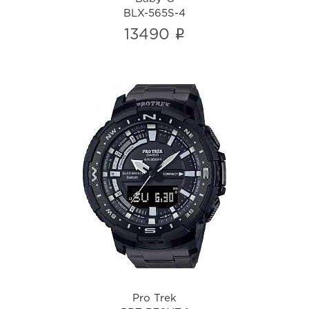
BLX-565S-4
i
13490
Pro Trek
PRT-B70YT-1
i
Pro Trek