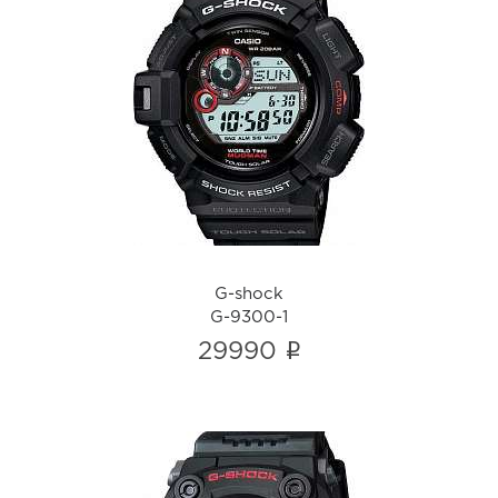
G-shock
G-9300-1
i
G-shock
G-9300-1
i
29990