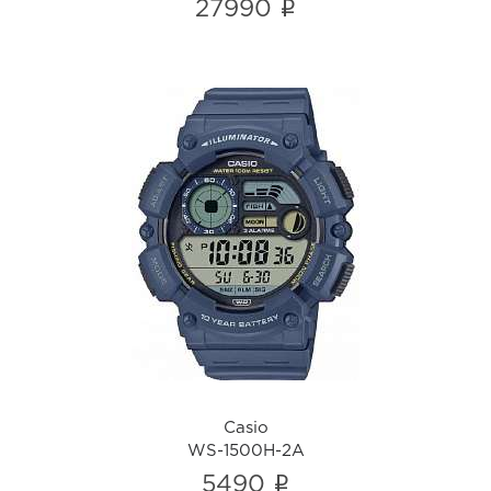
i
27990
Casio
WS-1500H-2A
i
Casio
WS-1500H-2A
i
5490