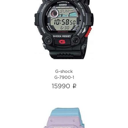
G-shock
G-7900-1
i
G-shock
G-7900-1
i
15990