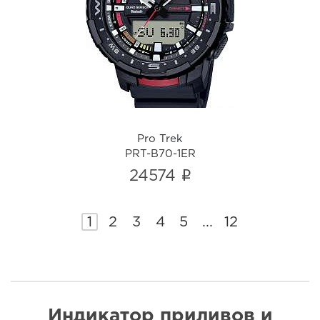
Pro Trek
PRT-B70-1ER
i
Pro Trek
PRT-B70-1ER
i
24574
1
2
3
4
5
...
12
Индикатор приливов и