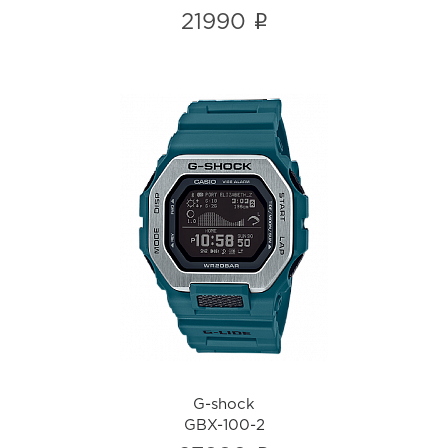
i
21990
G-shock
GBX-100-2
i
G-shock
GBX-100-2