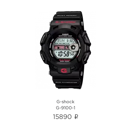
G-shock
G-9100-1
i
G-shock
G-9100-1
i
15890