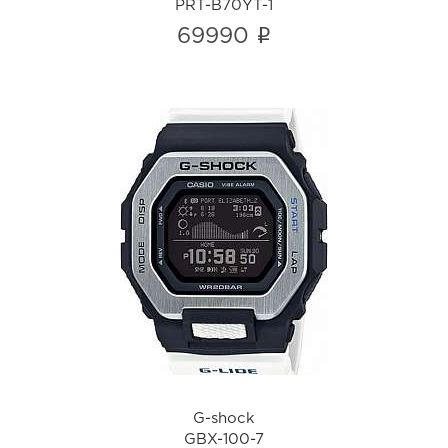
PRT-B70YT-1
i
69990
G-shock
GBX-100-7
i
G-shock
GBX-100-7