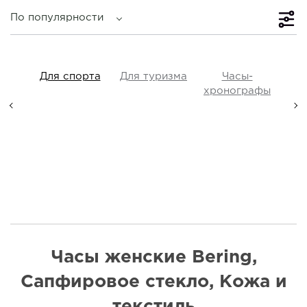
По популярности
iss
Для спорта
Для туризма
Часы-
Прот
y,
хронографы
ые,
а
Часы женские Bering,
Сапфировое стекло, Кожа и
текстиль