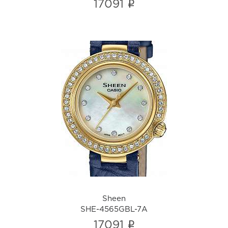
i
17091
Sheen
SHE-4565GBL-7A
i
Sheen
SHE-4565GBL-7A
i
17091