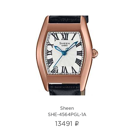
Sheen
SHE-4564PGL-1A
i
Sheen
SHE-4564PGL-1A
i
13491