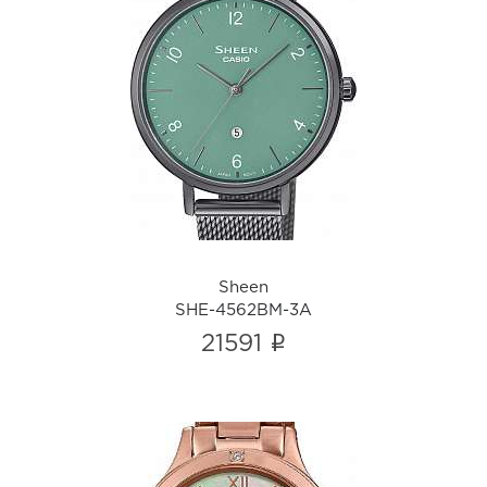
Sheen
SHE-4562BM-3A
i
Sheen
SHE-4562BM-3A
i
21591