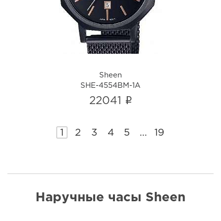
i
Sheen
SHE-4554BM-1A
i
22041
1
2
3
4
5
...
19
Наручные часы Sheen