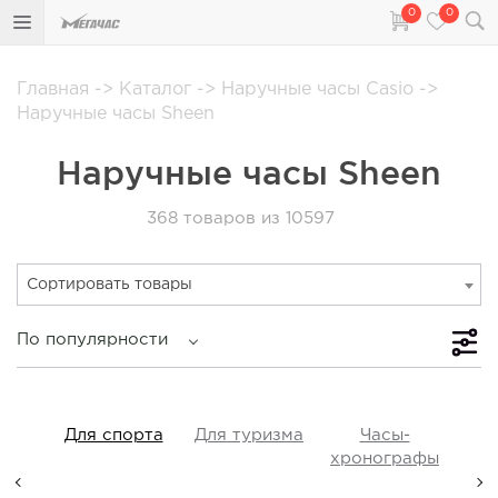
0
0
Главная
->
Каталог
->
Наручные часы Casio
->
Наручные часы Sheen
Наручные часы Sheen
368
товаров из 10597
Сортировать товары
По популярности
iss
Для спорта
Для туризма
Часы-
Прот
y,
хронографы
ые,