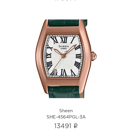
Sheen
SHE-4564PGL-3A
i
Sheen
SHE-4564PGL-3A
i
13491