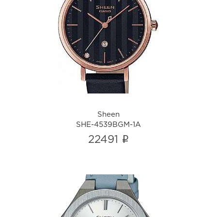
Sheen
SHE-4539BGM-1A
i
Sheen
SHE-4539BGM-1A
i
22491