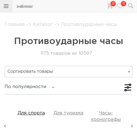
0
0
Главная
->
Каталог
->
Противоударные часы
Противоударные часы
1175
товаров из 10597
Сортировать товары
По популярности
iss
Для спорта
Для туризма
Часы-
Прот
y,
хронографы
ые,
а