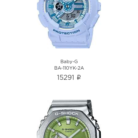
Baby-G
BA-110YK-2A
i
Baby-G
BA-110YK-2A
i
15291
G-shock