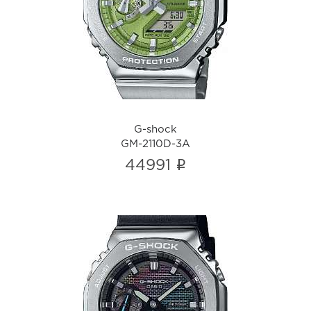
GM-2110D-3A
i
G-shock
GM-2110D-3A
i
44991
G-shock