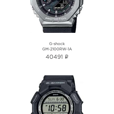
GM-2100RW-1A
i
G-shock
GM-2100RW-1A
i
40491
G-shock
GD-010-1