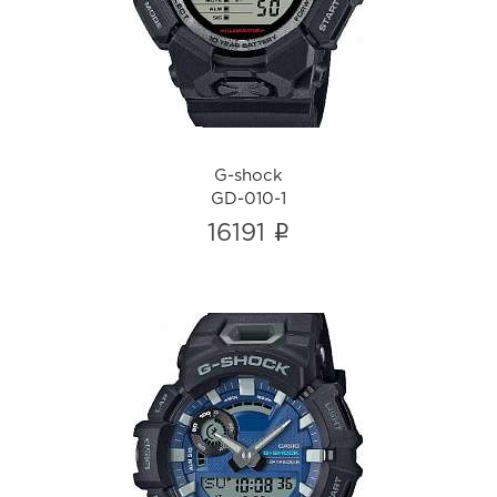
i
G-shock
GD-010-1
i
16191
G-shock
GBA-900CB-1A