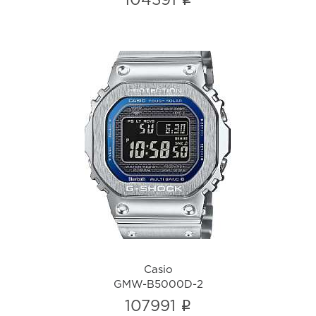
i
104391
Casio
GMW-B5000D-2
i
Casio
GMW-B5000D-2
i
107991