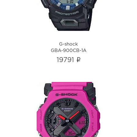
i
G-shock
GBA-900CB-1A
i
19791
G-shock
GA-2300-4A
i