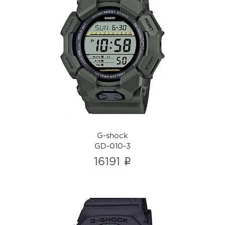
G-shock
GD-010-3
i
G-shock
GD-010-3
i
16191