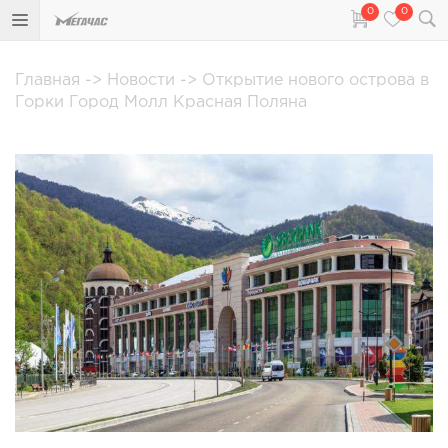
0
0
Главная
->
Новости
->
Открытие нового острова в
Горки Город Молл Красная Поляна