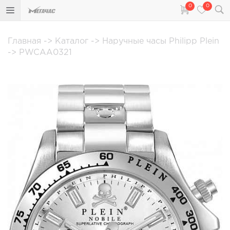
0
0
Главная
->
Каталог
->
Наручные часы Philipp Plein
->
PWCAA0321