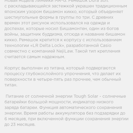
Новая модель линейки MR-G. Ремешок Dura Soft
с раскладывающейся застежкой украшен традиционным
японским узором бишамон кикко, который объединяет
шестиугольные формы в группы по три. С древних
времен этот рисунок использовался на одежде и
доспехах, которые носил Бишамонтен, один из богов
войны, защитник буддизма, отсюда и название бишамон
кикко. Ремешок крепится к корпусу с использованием
технологии «LR Delta Lock», разработанной Casio
совместно с компанией NejiLaw. Такой тип крепления
считается самым надежным.
Корпус выполнен из титана, который подвергаются
процессу глубокослойного упрочнения, что делает их
поверхности в четыре-пять раз прочнее, чем обычный
титан.
Питание от солнечной энергии Tough Solar - солнечные
батарейки большой мощности, индикатор низкого
заряда батареи. Функция автоматического сохранения
энергии. Время работы аккумулятора без подзарядки до
6 месяцев, при включенной функции сохранения энергии
до 23 месяцев.