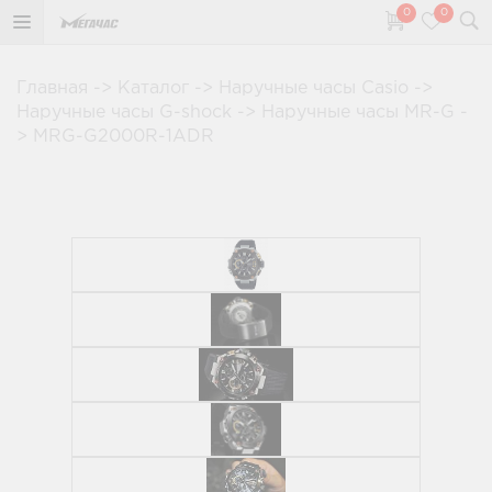
0
0
Главная
->
Каталог
->
Наручные часы Casio
->
Наручные часы G-shock
->
Наручные часы MR-G
-
>
MRG-G2000R-1ADR