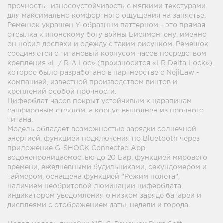
прочность, износоустойчивость с мягкими текстурами
для максимально комфортного ощущения на запястье.
Ремешок украшен Y-образным паттерном - это прямая
отсылка к японскому богу войны Бисямонтену, именно
он носил доспехи и одежду с таким рисунком. Ремешок
соединяется с титановый корпусом часов посредством
крепления «L / R-Δ Loc» (произносится «LR Delta Lock»),
которое было разработано в партнерстве с NejiLaw -
компанией, известной производством винтов и
креплений особой прочности.
Циферблат часов покрыт устойчивым к царапинам
сапфировым стеклом, а корпус выполнен из прочного
титана.
Модель обладает возможностью зарядки солнечной
энергией, функцией подключения по Bluetooth через
приложение G-SHOCK Connected App,
водонепроницаемостью до 20 Бар, функцией мирового
времени, ежедневными будильниками, секундомером и
таймером, оснащена функцией "Режим полета",
наличием необритовой люминации циферблата,
индикатором уведомления о низком заряде батареи и
дисплеями с отображением даты, недели и города.