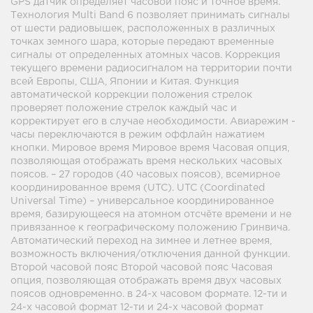
GPS датчик определяет часовой пояс и точное время.
Технология Multi Band 6 позволяет принимать сигналы
от шести радиовышек, расположенных в различных
точках земного шара, которые передают временные
сигналы от определенных атомных часов. Коррекция
текущего времени радиосигналом на территории почти
всей Европы, США, Японии и Китая. Функция
автоматической коррекции положения стрелок
проверяет положение стрелок каждый час и
корректирует его в случае необходимости. Авиарежим -
часы переключаются в режим оффлайн нажатием
кнопки. Мировое время Мировое время Часовая опция,
позволяющая отображать время нескольких часовых
поясов. – 27 городов (40 часовых поясов), всемирное
координированное время (UTC). UTC (Coordinated
Universal Time) – универсальное координированное
время, базирующееся на атомном отсчёте времени и не
привязанное к географическому положению Гринвича.
Автоматический переход на зимнее и летнее время,
возможность включения/отключения данной функции.
Второй часовой пояс Второй часовой пояс Часовая
опция, позволяющая отображать время двух часовых
поясов одновременно. в 24-х часовом формате. 12-ти и
24-х часовой формат 12-ти и 24-х часовой формат