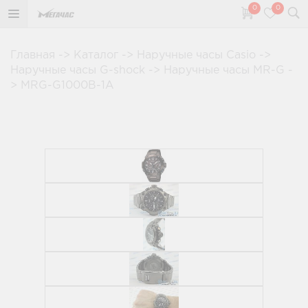
0
0
Главная
->
Каталог
->
Наручные часы Casio
->
Наручные часы G-shock
->
Наручные часы MR-G
-
>
MRG-G1000B-1A