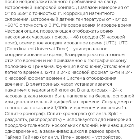
после непродолжительного пребывания на свету.
Встроенный цифровой компас. Диапазон измерения от
0° до 359° с точностью 1°. Коррекция магнитного
склонения. Встроенный датчик температуры от -10° до
+60°С с точностью 0,1°C. Мировое время Мировое время
Часовая опция, позволяющая отображать время
нескольких часовых поясов. – 48 городов (31 часовой
пояс), всемирное координированное время (UTC). UTC
(Coordinated Universal Time) – универсальное
координированное время, базирующееся на атомном
отсчёте времени и не привязанное к географическому
положению Гринвича. Функция включения/отключения
летнего времени. 12-ти и 24-х часовой формат 12-ти и 24-
х часовой формат времени Система отображения
времени. В электронных часах устанавливается
нажатием специальной кнопки. В аналоговых – 24-х
часовая шкала может быть нанесена на безель, основной
или дополнительный циферблат. времени. Секундомер с
точностью показаний 1/100с и временем измерения 1ч.
Сплит-хронограф. Сплит-хронограф (от англ. Split –
разделять, распределять) – используется для измерения
продолжительности нескольких явлений, начинающихся
одновременно, а заканчивающихся в разное время.
Таймер Таймер (от англ. Time – время) – устройство,