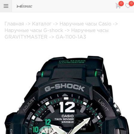
0
0
Главная
->
Каталог
->
Наручные часы Casio
->
Наручные часы G-shock
->
Наручные часы
GRAVITYMASTER
->
GA-1100-1A3