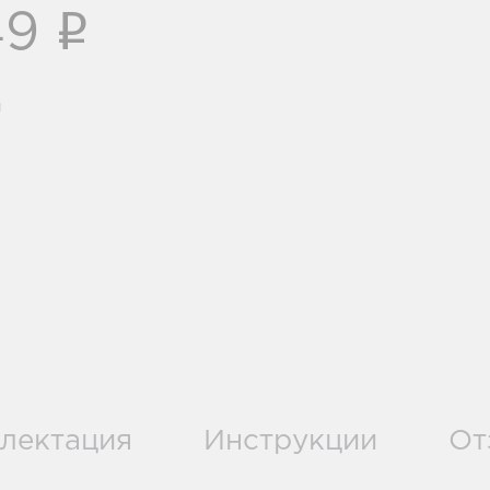
i
49
и
лектация
Инструкции
От