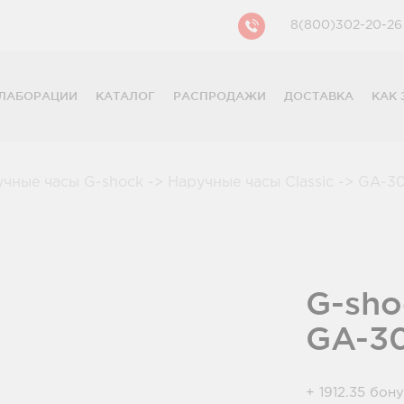
8(800)302-20-26
ЛАБОРАЦИИ
КАТАЛОГ
РАСПРОДАЖИ
ДОСТАВКА
КАК 
CASIO
CITIZEN
GUESS
учные часы G-shock
->
Наручные часы Classic
->
GA-30
FOSSIL
DIESEL
DKNY
PHILIPP PLEIN
G-sho
GA-3
+ 1912.35 бон