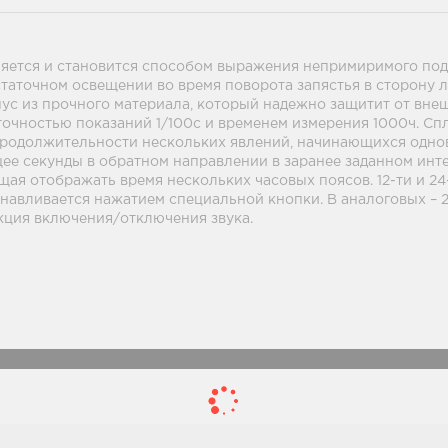
ляется и становится способом выражения непримиримого подх
статочном освещении во время поворота запястья в сторону 
ус из прочного материала, который надежно защитит от внеш
чностью показаний 1/100с и временем измерения 1000ч. Спли
 продолжительности нескольких явлений, начинающихся одно
щее секунды в обратном направлении в заранее заданном инте
ая отображать время нескольких часовых поясов. 12-ти и 24
навливается нажатием специальной кнопки. В аналоговых – 2
кция включения/отключения звука.