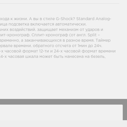
ода к жизни. А вы в стиле G-Shock? Standard Analog-
лица подсветка включается автоматически.
них воздействий. защищает механизм от ударов и
т-хронограф. Сплит-хронограф (от англ. Split –
временно, а заканчивающихся в разное время. Таймер
рвале времени. обратного отсчета от 1мин до 24ч.
-х часовой формат 12-ти и 24-х часовой формат времени
4-х часовая шкала может быть нанесена на безель,