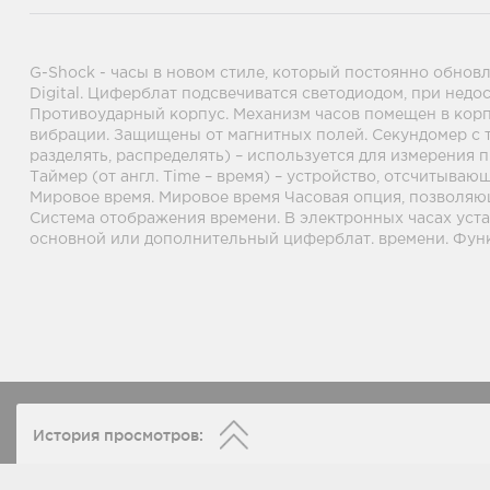
G-Shock - часы в новом стиле, который постоянно обнов
Digital. Циферблат подсвечиватся светодиодом, при недо
Противоударный корпус. Механизм часов помещен в корп
вибрации. Защищены от магнитных полей. Секундомер с то
разделять, распределять) – используется для измерения
Таймер (от англ. Time – время) – устройство, отсчитываю
Мировое время. Мировое время Часовая опция, позволяющ
Система отображения времени. В электронных часах уста
основной или дополнительный циферблат. времени. Фун
История просмотров: