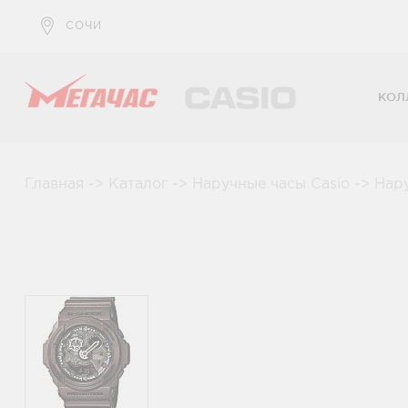
СОЧИ
КОЛ
Главная
->
Каталог
->
Наручные часы Casio
->
Нар