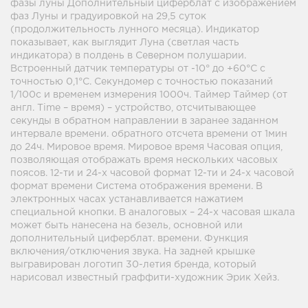
фазы луны Дополнительный циферблат с изображением
фаз Луны и градуировкой на 29,5 суток
(продолжительность лунного месяца). Индикатор
показывает, как выглядит Луна (светлая часть
индикатора) в полдень в Северном полушарии.
Встроенный датчик температуры от -10° до +60°С с
точностью 0,1°C. Секундомер с точностью показаний
1/100с и временем измерения 1000ч. Таймер Таймер (от
англ. Time – время) – устройство, отсчитывающее
секунды в обратном направлении в заранее заданном
интервале времени. обратного отсчета времени от 1мин
до 24ч. Мировое время. Мировое время Часовая опция,
позволяющая отображать время нескольких часовых
поясов. 12-ти и 24-х часовой формат 12-ти и 24-х часовой
формат времени Система отображения времени. В
электронных часах устанавливается нажатием
специальной кнопки. В аналоговых – 24-х часовая шкала
может быть нанесена на безель, основной или
дополнительный циферблат. времени. Функция
включения/отключения звука. На задней крышке
выгравирован логотип 30-летия бренда, который
нарисовал известный граффити-художник Эрик Хейз.