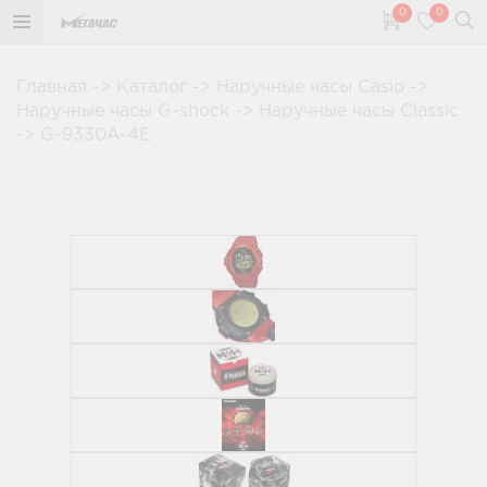
0
0
Главная
->
Каталог
->
Наручные часы Casio
->
Наручные часы G-shock
->
Наручные часы Classic
->
G-9330A-4E