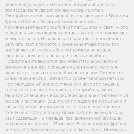
своим владельцам о 30 летней истории японского
производителя ударопрочных часов. Mudman.
Юбилейная серия, посвященная празднованию 30-летия
бренда G-Shock. Электролюминесцентная
Люминесцентные покрытия (от лат. Lumos — свет) — это
специальные светящиеся составы, которыми покрывают
элементы часов. Их ключевое свойство — способность
излучать свет в темноте. Люминесцентные покрытия,
применяемые в часах, абсолютно безопасны для
здоровья. подсветка освещает весь циферблат.
Подсветка активируется при недостаточном свете и
выключается, когда освещения достаточно, которая
включается только при слабом освещении. Питание от
солнечной энергии, индикатор уровня зарядки батареи.
Противоударный корпус. Механизм часов помещен в
корпус из прочного материала, который надежно
защитит от внешних воздействий. защищает механизм от
ударов и вибрации. Защита от попадания внутрь пыли и
грязи. Функция автоматического сохранения энергии
(отключает LCD дисплей). Время работы аккумулятора
без подзарядки - 8 месяцев, при включенной функции
сохранения энергии - 23 месяца. Встроенный цифровой
компас. Отображение возраста и фазы Луны. Индикатор